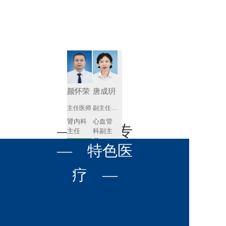
肾病内科
胸外科
放射科
风湿免疫
泌尿外科
内镜室
科
心血管内
妇产科
科
神经内科
肛肠科
颜怀荣
唐成玥
感染性疾
主任医师
副主任医师
眼科
病科
肾内科
心血管
全科医学
— 名医专
耳鼻喉科
主任 
科副主
科
任
预约挂号
呼吸与危
— 特色医
口腔科
营养科
家 —
预约挂号
重症医学
科
疼痛科
肿瘤科
疗 —
王飚
苟永胜
副主任医师
副主任医师