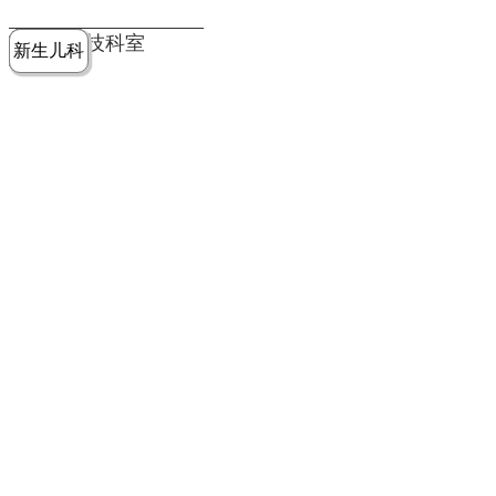
党建工作
老年病医
中医骨伤
康复医学
麻醉手术
重症医学
医技科室
新生儿科
皮肤科
急诊科
儿科
学科
科
科
部
科
院务公开
健康须知
人才引进
专题专栏
VR全景导览
超声医学
消化内科
普外科
科
医学检验
神经外科
血液内科
科
内分泌科
病理科
骨科