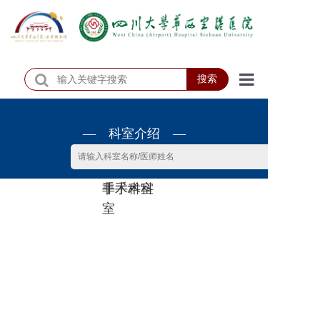
搜索
首页
— 科室介绍 —
医院概况
医院动态
非手术科
手术科室
患者服务
室
门诊排班
科室介绍
科研教学