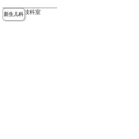
党建工作
老年病医
中医骨伤
康复医学
麻醉手术
重症医学
医技科室
新生儿科
皮肤科
急诊科
儿科
学科
科
科
部
科
院务公开
健康须知
人才引进
专题专栏
VR全景导览
超声医学
消化内科
普外科
科
医学检验
神经外科
血液内科
科
内分泌科
病理科
骨科