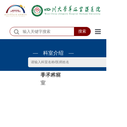
搜索
首页
— 科室介绍 —
医院概况
医院动态
非手术科
手术科室
患者服务
室
门诊排班
科室介绍
科研教学