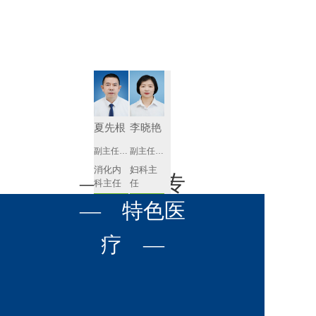
肾病内科
胸外科
放射科
风湿免疫
泌尿外科
内镜室
科
心血管内
妇产科
科
神经内科
肛肠科
夏先根
李晓艳
感染性疾
副主任医师
副主任医师
眼科
病科
消化内
妇科主
全科医学
— 名医专
耳鼻喉科
科主任
任 
科
预约挂号
预约挂号
呼吸与危
— 特色医
口腔科
营养科
家 —
重症医学
科
疼痛科
肿瘤科
疗 —
李英
黄红梅
副主任医师
副主任医师
内分泌
内分泌