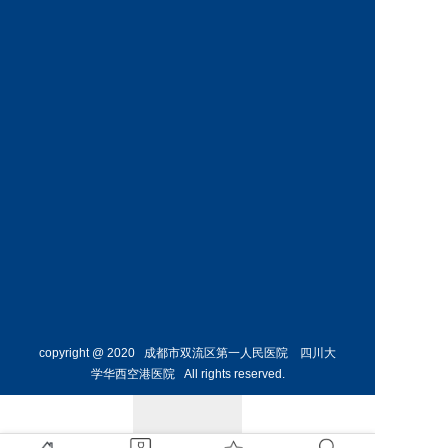
科
科
预约挂号
预约挂号
王丹丹
林懋惺
副主任医师
副主任医师
内分泌
消化内
科
科
预约挂号
预约挂号
copyright @ 2020 成都市双流区第一人民医院 四川大
学华西空港医院 All rights reserved.