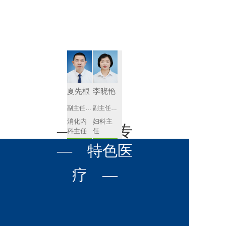
肾病内科
胸外科
放射科
风湿免疫
泌尿外科
内镜室
科
心血管内
妇产科
科
神经内科
肛肠科
夏先根
李晓艳
感染性疾
副主任医师
副主任医师
眼科
病科
消化内
妇科主
全科医学
— 名医专
耳鼻喉科
科主任
任 
科
预约挂号
预约挂号
呼吸与危
— 特色医
口腔科
营养科
家 —
重症医学
科
疼痛科
肿瘤科
疗 —
李英
黄红梅
副主任医师
副主任医师
内分泌
内分泌