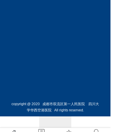
科
科
预约挂号
预约挂号
王丹丹
林懋惺
副主任医师
副主任医师
内分泌
消化内
科
科
预约挂号
预约挂号
copyright @ 2020 成都市双流区第一人民医院 四川大
学华西空港医院 All rights reserved.