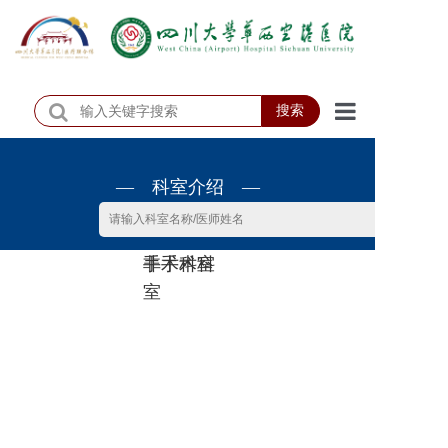
搜索
首页
— 科室介绍 —
医院概况
医院动态
非手术科
手术科室
患者服务
室
门诊排班
科室介绍
科研教学