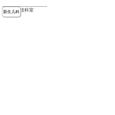
党建工作
老年病医
中医骨伤
康复医学
麻醉手术
重症医学
医技科室
新生儿科
皮肤科
急诊科
儿科
学科
科
科
部
科
院务公开
健康须知
人才引进
专题专栏
VR全景导览
超声医学
消化内科
普外科
科
医学检验
神经外科
血液内科
科
内分泌科
病理科
骨科