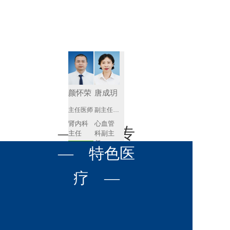
肾病内科
胸外科
放射科
风湿免疫
泌尿外科
内镜室
科
心血管内
妇产科
科
神经内科
肛肠科
颜怀荣
唐成玥
感染性疾
主任医师
副主任医师
眼科
病科
肾内科
心血管
全科医学
— 名医专
耳鼻喉科
主任 
科副主
科
任
预约挂号
呼吸与危
— 特色医
口腔科
营养科
家 —
预约挂号
重症医学
科
疼痛科
肿瘤科
疗 —
王飚
苟永胜
副主任医师
副主任医师