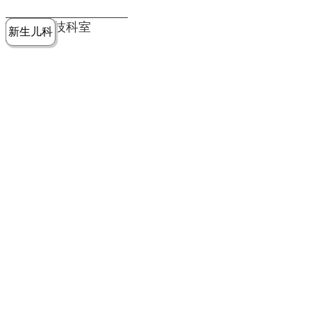
党建工作
老年病医
中医骨伤
康复医学
麻醉手术
重症医学
医技科室
新生儿科
皮肤科
急诊科
儿科
学科
科
科
部
科
院务公开
健康须知
人才引进
专题专栏
VR全景导览
超声医学
消化内科
普外科
科
医学检验
神经外科
血液内科
科
内分泌科
病理科
骨科