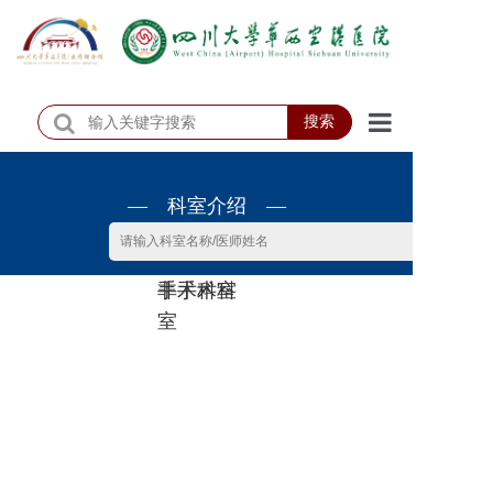
搜索
首页
— 科室介绍 —
医院概况
医院动态
非手术科
手术科室
患者服务
室
门诊排班
科室介绍
科研教学