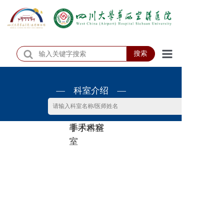
搜索
首页
— 科室介绍 —
医院概况
医院动态
非手术科
手术科室
患者服务
室
门诊排班
科室介绍
科研教学