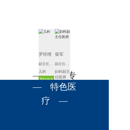
肾病内科
胸外科
放射科
风湿免疫
泌尿外科
内镜室
科
心血管内
妇产科
科
神经内科
肛肠科
罗经维
柴军
感染性疾
眼科
副主任医师
副主任医师
病科
儿科
妇科副主
全科医学
— 名医专
耳鼻喉科
任医师
科
预约挂号
呼吸与危
— 特色医
预约挂号
口腔科
营养科
家 —
重症医学
科
疼痛科
肿瘤科
疗 —
黄代川
汤筱池
副主任医师
副主任医师