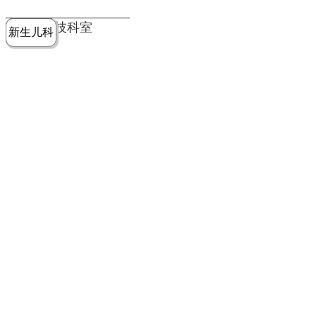
党建工作
老年病医
中医骨伤
康复医学
麻醉手术
重症医学
医技科室
新生儿科
皮肤科
急诊科
儿科
学科
科
科
部
科
院务公开
健康须知
人才引进
专题专栏
VR全景导览
超声医学
消化内科
普外科
科
医学检验
神经外科
血液内科
科
内分泌科
病理科
骨科