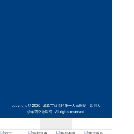
产科副主
内分泌科
任
主任 
预约挂号
预约挂号
曹萌
范剑
副主任医师
副主任医师
消化内科
神经内科
副主任
预约挂号
预约挂号
copyright @ 2020 成都市双流区第一人民医院 四川大
学华西空港医院 All rights reserved.