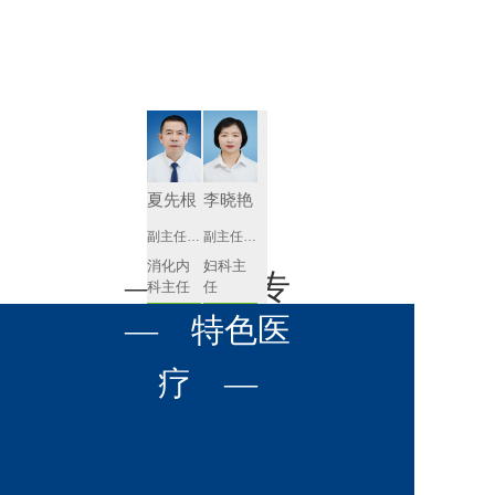
肾病内科
胸外科
放射科
风湿免疫
泌尿外科
内镜室
科
心血管内
妇产科
科
神经内科
肛肠科
夏先根
李晓艳
感染性疾
副主任医师
副主任医师
眼科
病科
消化内
妇科主
全科医学
— 名医专
耳鼻喉科
科主任
任 
科
预约挂号
预约挂号
呼吸与危
— 特色医
口腔科
营养科
家 —
重症医学
科
疼痛科
肿瘤科
疗 —
李英
黄红梅
副主任医师
副主任医师
内分泌
内分泌