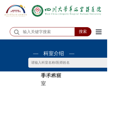
搜索
首页
— 科室介绍 —
医院概况
医院动态
非手术科
手术科室
患者服务
室
门诊排班
科室介绍
科研教学