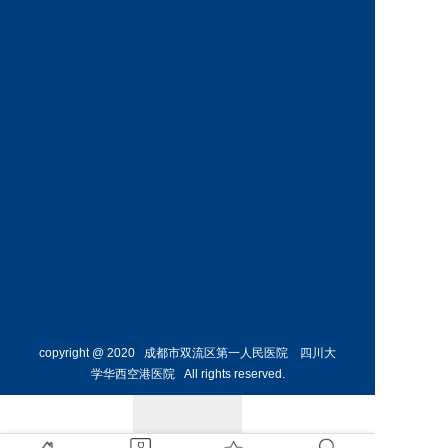
科
科
预约挂号
预约挂号
王丹丹
林懋惺
副主任医师
副主任医师
内分泌
消化内
科
科
预约挂号
预约挂号
copyright @ 2020 成都市双流区第一人民医院 四川大
学华西空港医院 All rights reserved.