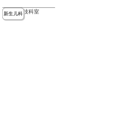
党建工作
老年病医
中医骨伤
康复医学
麻醉手术
重症医学
医技科室
新生儿科
皮肤科
急诊科
儿科
学科
科
科
部
科
院务公开
健康须知
人才引进
专题专栏
VR全景导览
超声医学
消化内科
普外科
科
医学检验
神经外科
血液内科
科
内分泌科
病理科
骨科