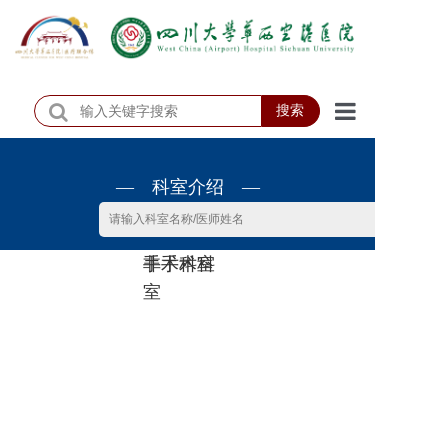
搜索
首页
— 科室介绍 —
医院概况
医院动态
非手术科
手术科室
患者服务
室
门诊排班
科室介绍
科研教学