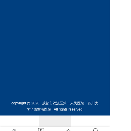
科
科
预约挂号
预约挂号
王丹丹
林懋惺
副主任医师
副主任医师
内分泌
消化内
科
科
预约挂号
预约挂号
copyright @ 2020 成都市双流区第一人民医院 四川大
学华西空港医院 All rights reserved.