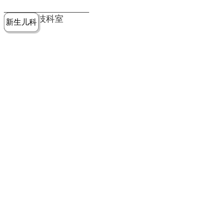
党建工作
老年病医
中医骨伤
康复医学
麻醉手术
重症医学
医技科室
新生儿科
皮肤科
急诊科
儿科
学科
科
科
部
科
院务公开
健康须知
人才引进
专题专栏
VR全景导览
超声医学
消化内科
普外科
科
医学检验
神经外科
血液内科
科
内分泌科
病理科
骨科