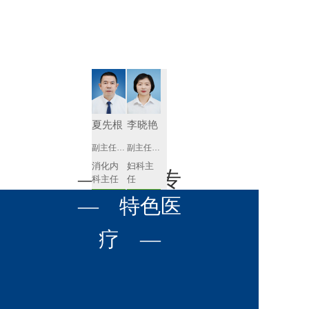
肾病内科
胸外科
放射科
风湿免疫
泌尿外科
内镜室
科
心血管内
妇产科
科
神经内科
肛肠科
夏先根
李晓艳
感染性疾
副主任医师
副主任医师
眼科
病科
消化内
妇科主
全科医学
— 名医专
耳鼻喉科
科主任
任 
科
预约挂号
预约挂号
呼吸与危
— 特色医
口腔科
营养科
家 —
重症医学
科
疼痛科
肿瘤科
疗 —
李英
黄红梅
副主任医师
副主任医师
内分泌
内分泌