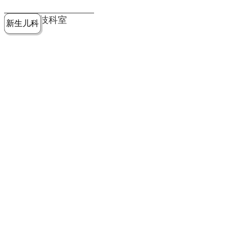
党建工作
老年病医
中医骨伤
康复医学
麻醉手术
重症医学
医技科室
新生儿科
皮肤科
急诊科
儿科
学科
科
科
部
科
院务公开
健康须知
人才引进
专题专栏
VR全景导览
超声医学
消化内科
普外科
科
医学检验
神经外科
血液内科
科
内分泌科
病理科
骨科