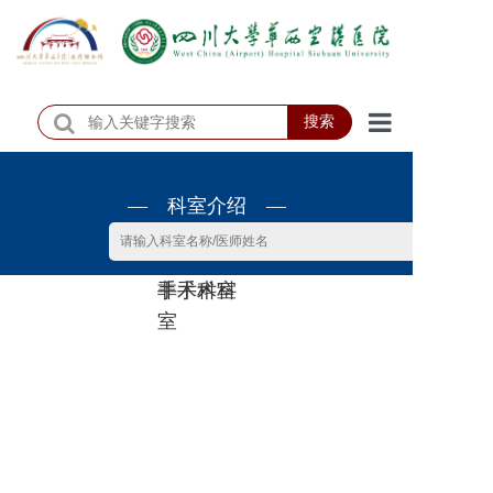
搜索
首页
— 科室介绍 —
医院概况
医院动态
非手术科
手术科室
患者服务
室
门诊排班
科室介绍
科研教学