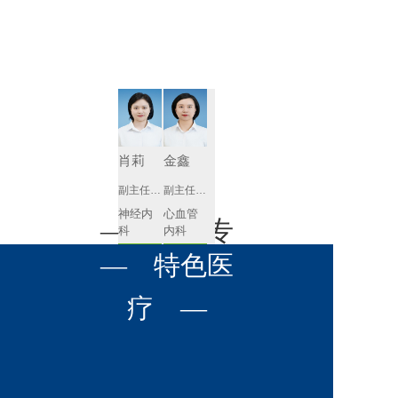
肾病内科
胸外科
放射科
风湿免疫
泌尿外科
内镜室
科
心血管内
妇产科
科
神经内科
肛肠科
肖莉
金鑫
感染性疾
副主任医师
副主任医师
眼科
病科
神经内
心血管
全科医学
— 名医专
耳鼻喉科
科
内科
科
预约挂号
预约挂号
呼吸与危
— 特色医
口腔科
营养科
家 —
重症医学
科
疼痛科
肿瘤科
疗 —
徐莉琼
张含琼
副主任医师
副主任医师
心血管
呼吸与