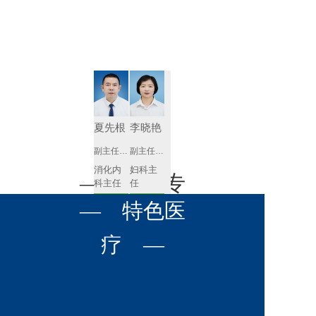
肾病内科
胸外科
放射科
风湿免疫
泌尿外科
内镜室
科
心血管内
妇产科
科
神经内科
肛肠科
夏先根
李晓艳
感染性疾
副主任医师
副主任医师
眼科
病科
消化内
妇科主
全科医学
— 名医专
耳鼻喉科
科主任
任 
科
预约挂号
预约挂号
呼吸与危
— 特色医
口腔科
营养科
家 —
重症医学
科
疼痛科
肿瘤科
疗 —
李英
黄红梅
副主任医师
副主任医师
内分泌
内分泌