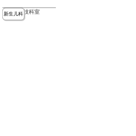
党建工作
老年病医
中医骨伤
康复医学
麻醉手术
重症医学
医技科室
新生儿科
皮肤科
急诊科
儿科
学科
科
科
部
科
院务公开
健康须知
人才引进
专题专栏
VR全景导览
超声医学
消化内科
普外科
科
医学检验
神经外科
血液内科
科
内分泌科
病理科
骨科