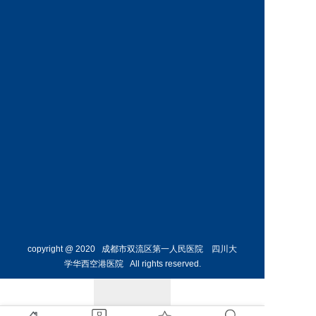
科
科
预约挂号
预约挂号
王丹丹
林懋惺
副主任医师
副主任医师
内分泌
消化内
科
科
预约挂号
预约挂号
copyright @ 2020 成都市双流区第一人民医院 四川大
学华西空港医院 All rights reserved.