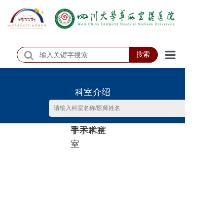
搜索
首页
— 科室介绍 —
医院概况
医院动态
非手术科
手术科室
患者服务
室
门诊排班
科室介绍
科研教学