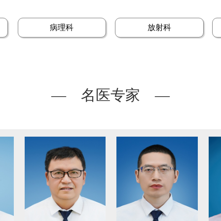
病理科
放射科
— 名医专家 —