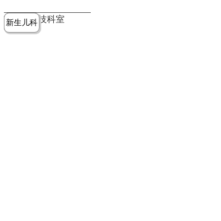
党建工作
老年病医
中医骨伤
康复医学
麻醉手术
重症医学
医技科室
新生儿科
皮肤科
急诊科
儿科
学科
科
科
部
科
院务公开
健康须知
人才引进
专题专栏
VR全景导览
超声医学
消化内科
普外科
科
医学检验
神经外科
血液内科
科
内分泌科
病理科
骨科