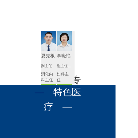
肾病内科
胸外科
放射科
风湿免疫
泌尿外科
内镜室
科
心血管内
妇产科
科
神经内科
肛肠科
夏先根
李晓艳
感染性疾
副主任医师
副主任医师
眼科
病科
消化内
妇科主
全科医学
— 名医专
耳鼻喉科
科主任
任 
科
预约挂号
预约挂号
呼吸与危
— 特色医
口腔科
营养科
家 —
重症医学
科
疼痛科
肿瘤科
疗 —
李英
黄红梅
副主任医师
副主任医师
内分泌
内分泌