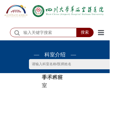
搜索
首页
— 科室介绍 —
医院概况
医院动态
非手术科
手术科室
患者服务
室
门诊排班
科室介绍
科研教学