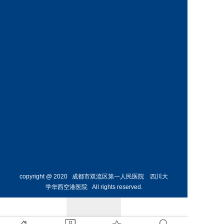
科
科
预约挂号
预约挂号
王丹丹
林懋惺
副主任医师
副主任医师
内分泌
消化内
科
科
预约挂号
预约挂号
copyright @ 2020 成都市双流区第一人民医院 四川大
学华西空港医院 All rights reserved.