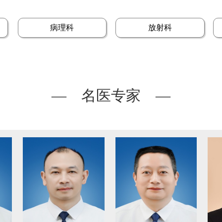
病理科
放射科
— 名医专家 —