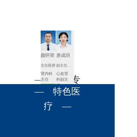
肾病内科
胸外科
放射科
风湿免疫
泌尿外科
内镜室
科
心血管内
妇产科
科
神经内科
肛肠科
颜怀荣
唐成玥
感染性疾
主任医师
副主任医师
眼科
病科
肾内科
心血管
全科医学
— 名医专
耳鼻喉科
主任 
科副主
科
任
预约挂号
呼吸与危
— 特色医
口腔科
营养科
家 —
预约挂号
重症医学
科
疼痛科
肿瘤科
疗 —
王飚
苟永胜
副主任医师
副主任医师