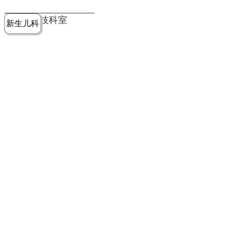
党建工作
老年病医
中医骨伤
康复医学
麻醉手术
重症医学
医技科室
新生儿科
皮肤科
急诊科
儿科
学科
科
科
部
科
院务公开
健康须知
人才引进
专题专栏
VR全景导览
超声医学
消化内科
普外科
科
医学检验
神经外科
血液内科
科
内分泌科
病理科
骨科