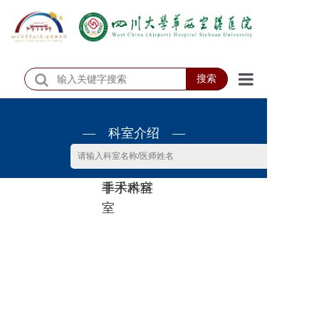
搜索
首页
— 科室介绍 —
医院概况
医院动态
非手术科
手术科室
患者服务
室
门诊排班
科室介绍
科研教学