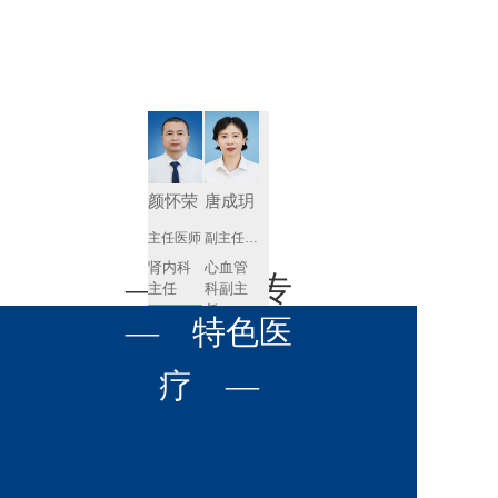
肾病内科
胸外科
放射科
风湿免疫
泌尿外科
内镜室
科
心血管内
妇产科
科
神经内科
肛肠科
颜怀荣
唐成玥
感染性疾
主任医师
副主任医师
眼科
病科
肾内科
心血管
全科医学
— 名医专
耳鼻喉科
主任 
科副主
科
任
预约挂号
呼吸与危
— 特色医
口腔科
营养科
家 —
预约挂号
重症医学
科
疼痛科
肿瘤科
疗 —
王飚
苟永胜
副主任医师
副主任医师