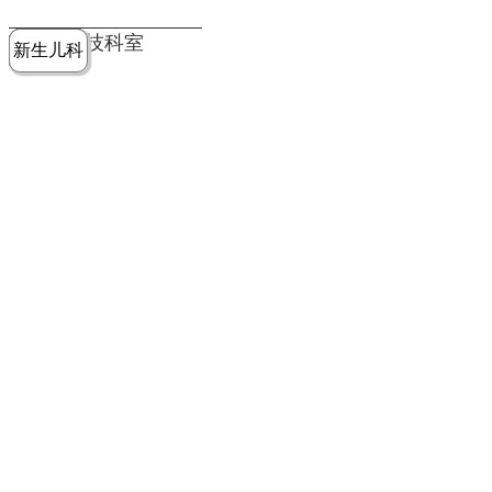
党建工作
老年病医
中医骨伤
康复医学
麻醉手术
重症医学
医技科室
新生儿科
皮肤科
急诊科
儿科
学科
科
科
部
科
院务公开
健康须知
人才引进
专题专栏
VR全景导览
超声医学
消化内科
普外科
科
医学检验
神经外科
血液内科
科
内分泌科
病理科
骨科