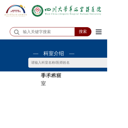
搜索
首页
— 科室介绍 —
医院概况
医院动态
非手术科
手术科室
患者服务
室
门诊排班
科室介绍
科研教学