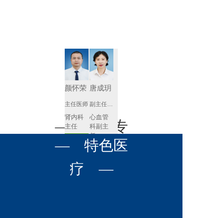
肾病内科
胸外科
放射科
风湿免疫
泌尿外科
内镜室
科
心血管内
妇产科
科
神经内科
肛肠科
颜怀荣
唐成玥
感染性疾
主任医师
副主任医师
眼科
病科
肾内科
心血管
全科医学
— 名医专
耳鼻喉科
主任 
科副主
科
任
预约挂号
呼吸与危
— 特色医
口腔科
营养科
家 —
预约挂号
重症医学
科
疼痛科
肿瘤科
疗 —
王飚
苟永胜
副主任医师
副主任医师