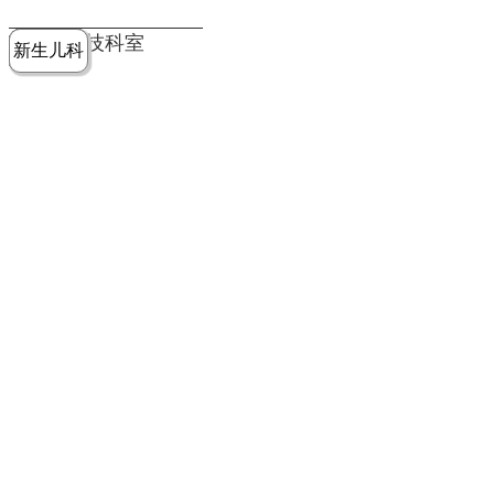
党建工作
老年病医
中医骨伤
康复医学
麻醉手术
重症医学
医技科室
新生儿科
皮肤科
急诊科
儿科
学科
科
科
部
科
院务公开
健康须知
人才引进
专题专栏
VR全景导览
超声医学
消化内科
普外科
科
医学检验
神经外科
血液内科
科
内分泌科
病理科
骨科