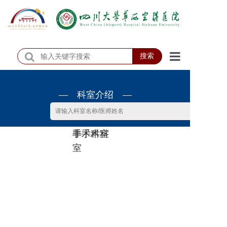
搜索
首页
— 科室介绍 —
医院概况
医院动态
非手术科
手术科室
患者服务
室
门诊排班
科室介绍
科研教学