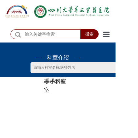
搜索
首页
— 科室介绍 —
医院概况
医院动态
非手术科
手术科室
患者服务
室
门诊排班
科室介绍
科研教学