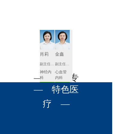
肾病内科
胸外科
放射科
风湿免疫
泌尿外科
内镜室
科
心血管内
妇产科
科
神经内科
肛肠科
肖莉
金鑫
感染性疾
副主任医师
副主任医师
眼科
病科
神经内
心血管
全科医学
— 名医专
耳鼻喉科
科
内科
科
预约挂号
预约挂号
呼吸与危
— 特色医
口腔科
营养科
家 —
重症医学
科
疼痛科
肿瘤科
疗 —
徐莉琼
张含琼
副主任医师
副主任医师
心血管
呼吸与