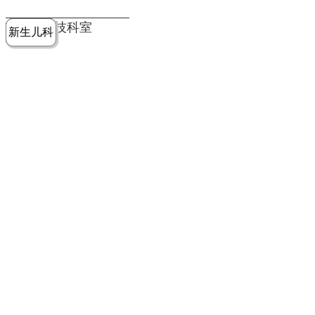
党建工作
老年病医
中医骨伤
康复医学
麻醉手术
重症医学
医技科室
新生儿科
皮肤科
急诊科
儿科
学科
科
科
部
科
院务公开
健康须知
人才引进
专题专栏
VR全景导览
超声医学
消化内科
普外科
科
医学检验
神经外科
血液内科
科
内分泌科
病理科
骨科