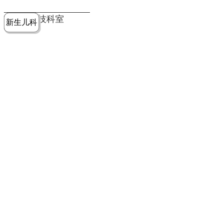
党建工作
老年病医
中医骨伤
康复医学
麻醉手术
重症医学
医技科室
新生儿科
皮肤科
急诊科
儿科
学科
科
科
部
科
院务公开
健康须知
人才引进
专题专栏
VR全景导览
超声医学
消化内科
普外科
科
医学检验
神经外科
血液内科
科
内分泌科
病理科
骨科