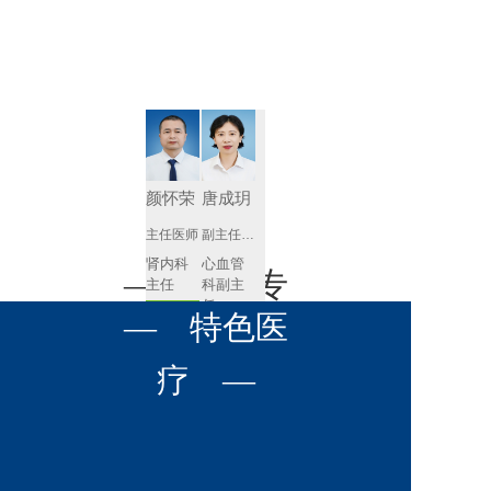
肾病内科
胸外科
放射科
风湿免疫
泌尿外科
内镜室
科
心血管内
妇产科
科
神经内科
肛肠科
颜怀荣
唐成玥
感染性疾
主任医师
副主任医师
眼科
病科
肾内科
心血管
全科医学
— 名医专
耳鼻喉科
主任 
科副主
科
任
预约挂号
呼吸与危
— 特色医
口腔科
营养科
家 —
预约挂号
重症医学
科
疼痛科
肿瘤科
疗 —
王飚
苟永胜
副主任医师
副主任医师