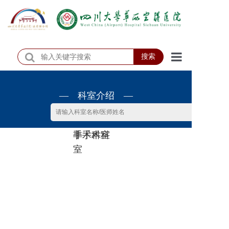
搜索
首页
— 科室介绍 —
医院概况
医院动态
非手术科
手术科室
患者服务
室
门诊排班
科室介绍
科研教学