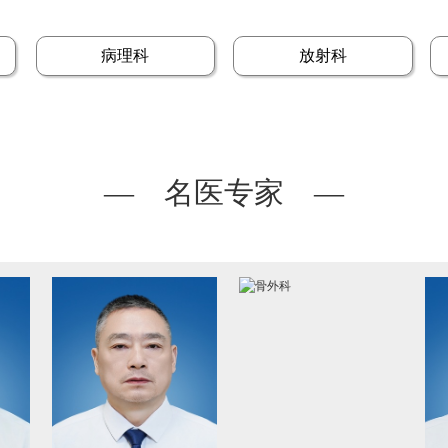
病理科
放射科
— 名医专家 —