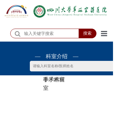
搜索
首页
— 科室介绍 —
医院概况
医院动态
非手术科
手术科室
患者服务
室
门诊排班
科室介绍
科研教学