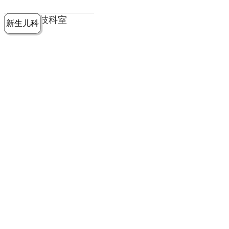
党建工作
老年病医
中医骨伤
康复医学
麻醉手术
重症医学
医技科室
新生儿科
皮肤科
急诊科
儿科
学科
科
科
部
科
院务公开
健康须知
人才引进
专题专栏
VR全景导览
超声医学
消化内科
普外科
科
医学检验
神经外科
血液内科
科
内分泌科
病理科
骨科