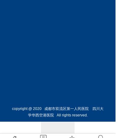
科
科
预约挂号
预约挂号
王丹丹
林懋惺
副主任医师
副主任医师
内分泌
消化内
科
科
预约挂号
预约挂号
copyright @ 2020 成都市双流区第一人民医院 四川大
学华西空港医院 All rights reserved.