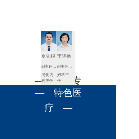
肾病内科
胸外科
放射科
风湿免疫
泌尿外科
内镜室
科
心血管内
妇产科
科
神经内科
肛肠科
夏先根
李晓艳
感染性疾
副主任医师
副主任医师
眼科
病科
消化内
妇科主
全科医学
— 名医专
耳鼻喉科
科主任
任 
科
预约挂号
预约挂号
呼吸与危
— 特色医
口腔科
营养科
家 —
重症医学
科
疼痛科
肿瘤科
疗 —
李英
黄红梅
副主任医师
副主任医师
内分泌
内分泌